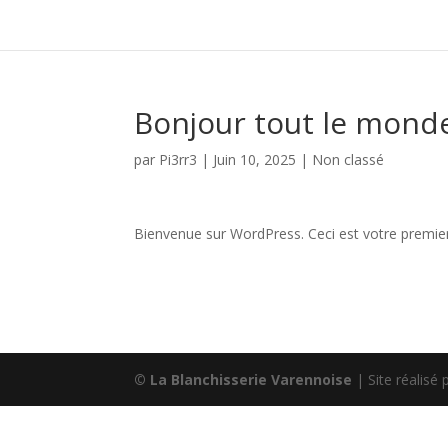
Bonjour tout le monde
par
Pi3rr3
|
Juin 10, 2025
|
Non classé
Bienvenue sur WordPress. Ceci est votre premier 
© La Blanchisserie Varennoise
| Site réalisé p