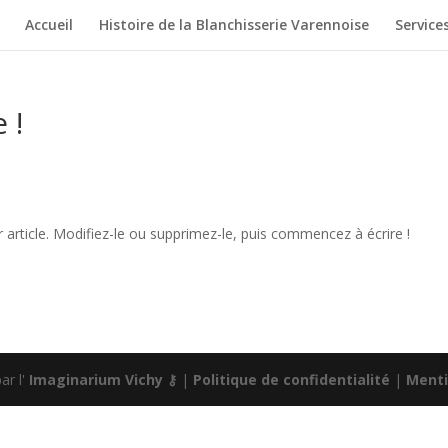
Accueil
Histoire de la Blanchisserie Varennoise
Service
 !
article. Modifiez-le ou supprimez-le, puis commencez à écrire !
ar l'
Imaginarium Vichy
⚷
|
Politique de confidentialité
|
Menti